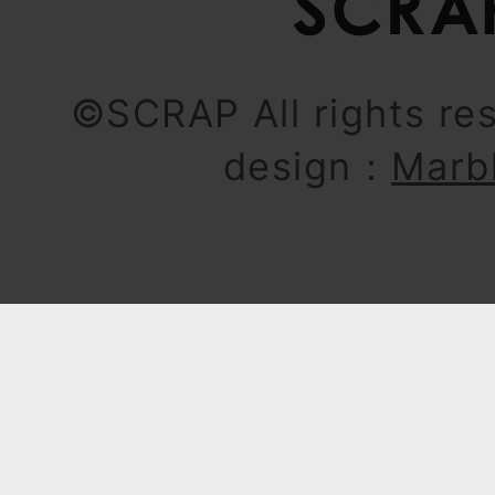
©SCRAP All rights re
design：
Marb