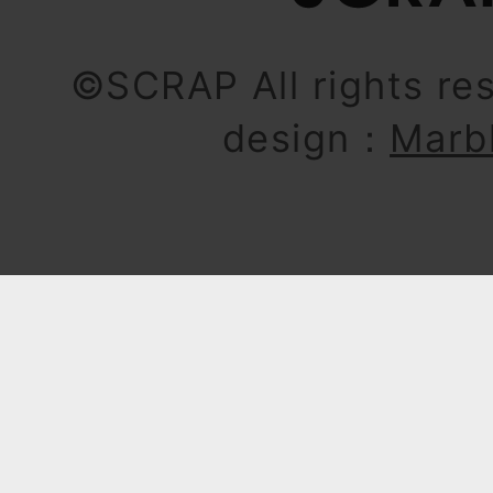
©SCRAP All rights re
design：
Marb