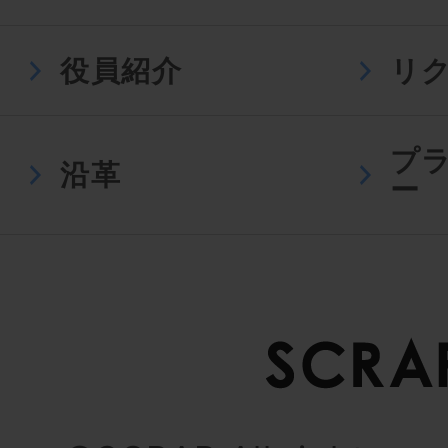
役員紹介
リ
プ
沿革
ー