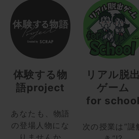
体験する物
リアル脱
語project
ゲーム
for schoo
あなたも、物語
の登場人物にな
次の授業は“謎
りませんか
き”!?