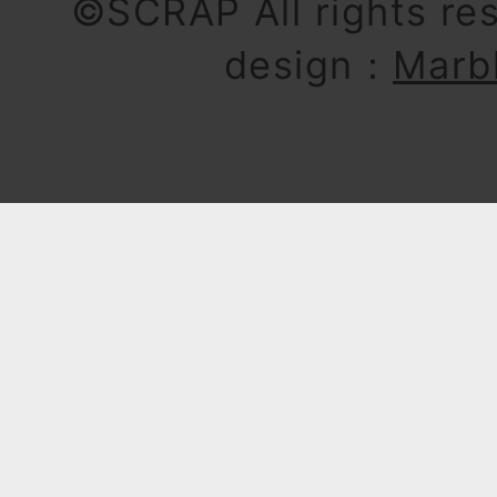
©SCRAP All rights re
design：
Marb