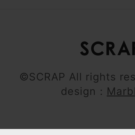
©SCRAP All rights re
design：
Marb