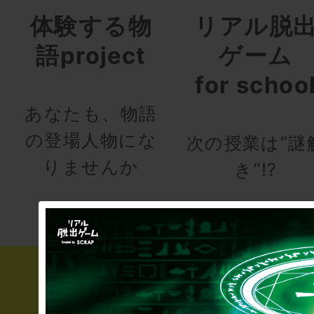
体験する物
リアル脱
語project
ゲーム
for schoo
あなたも、物語
の登場人物にな
次の授業は“謎
りませんか
き”!?