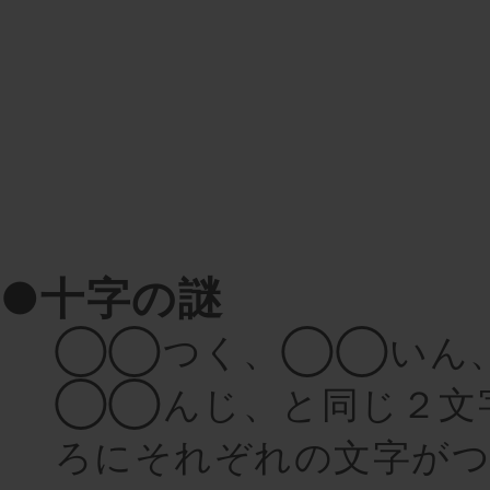
●十字の謎
◯◯つく、◯◯いん
◯◯んじ、と同じ２文
ろにそれぞれの文字がつ