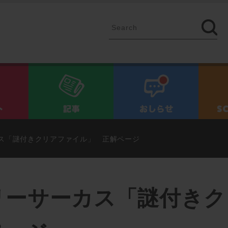
イベント
記事
お知ら
ス「謎付きクリアファイル」 正解ページ
リーサーカス「謎付きク