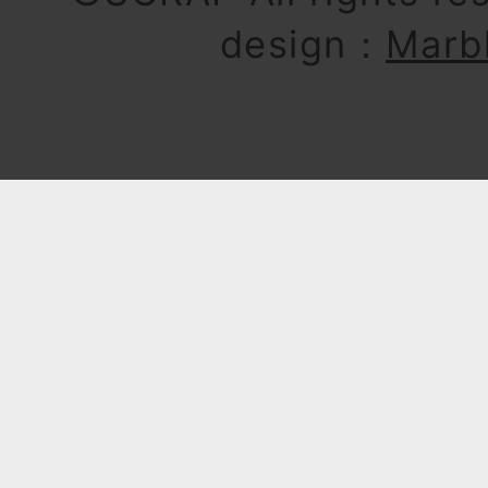
design：
Marb