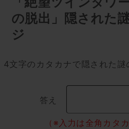
「絶望ツインタワ
の脱出」隠された
ジ
4文字のカタカナで隠された謎
答え
（※入力は全角カタ