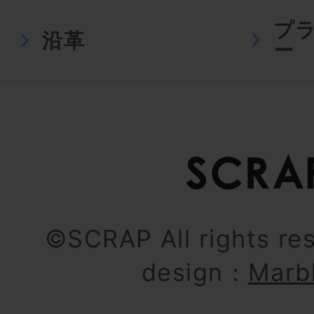
プ
沿革
ー
©SCRAP All rights re
design：
Marb