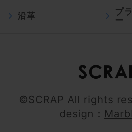
プ
沿革
ー
©SCRAP All rights re
design：
Marb