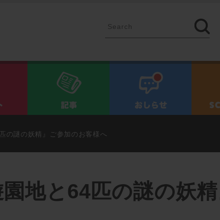
イベント
記事
お知ら
4匹の謎の妖精』ご参加のお客様へ
園地と64匹の謎の妖