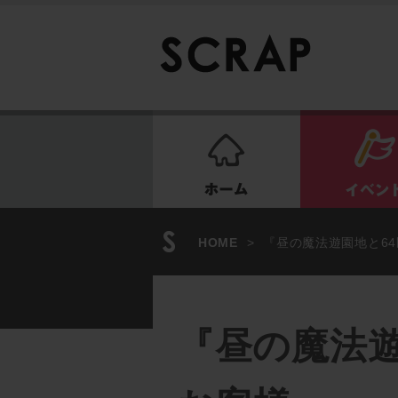
ホーム
HOME
>
『昼の魔法遊園地と6
『昼の魔法遊