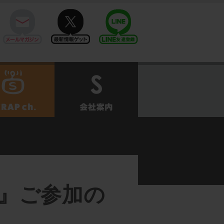
mail
twitter
Line@
せ
SCRAPch.
会社案内
精』ご参加の