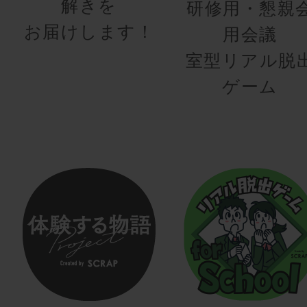
解きを
研修用・懇親
お届けします！
用会議
室型リアル脱
ゲーム