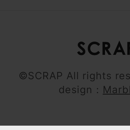
©SCRAP All rights re
design：
Marb