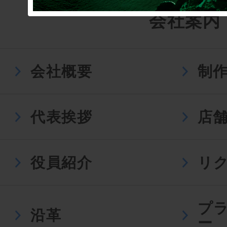
会社案内
会社概要
制
代表挨拶
店
役員紹介
リ
プ
沿革
ー