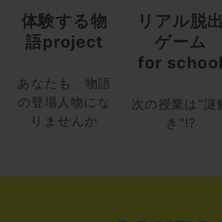
体験する物
リアル脱
語project
ゲーム
for schoo
あなたも、物語
の登場人物にな
次の授業は“謎
りませんか
き”!?