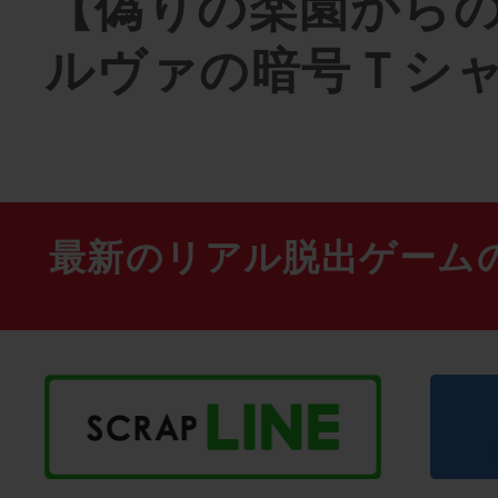
【偽りの楽園から
ルヴァの暗号Ｔシ
最新のリアル脱出ゲーム