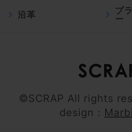
プ
沿革
ー
©SCRAP All rights re
design：
Marb