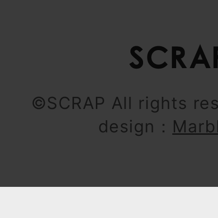
©SCRAP All rights re
design：
Marb