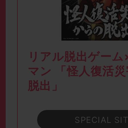
リアル脱出ゲーム
マン 「怪人復活
脱出」
SPECIAL SI