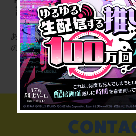
語project
ゲーム
for schoo
あなたも、物語
の登場人物にな
次の授業は“謎
りませんか
き”!?