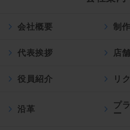
会社概要
制
代表挨拶
店
役員紹介
リ
プ
沿革
ー