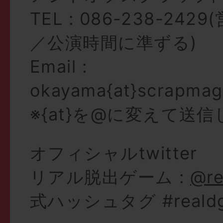
TEL : 086-238-24
／公演時間に準ずる)
Email :
okayama{at}scrapmag
※{at}を@に変えて送
オフィシャルtwitter
リアル脱出ゲーム :
@re
式ハッシュタグ #reald