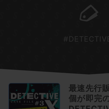
#DETECTIV
最速先行販
個が即完
DETECTI