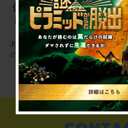
体験する物
リアル脱
語project
ゲーム
for schoo
あなたも、物語
の登場人物にな
次の授業は“謎
りませんか
き”!?