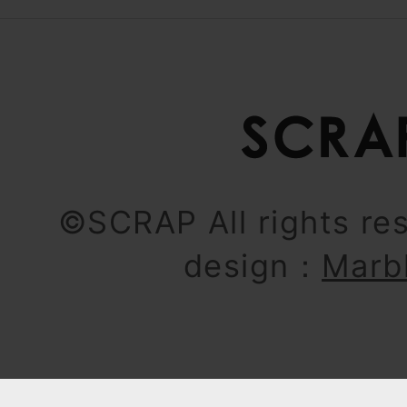
©SCRAP All rights re
design：
Marb