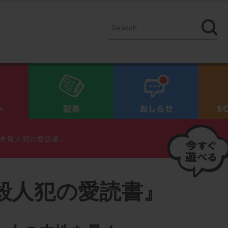
イベント
記事
お知ら
奇殺人犯の愛読書』
殺人犯の愛読書』