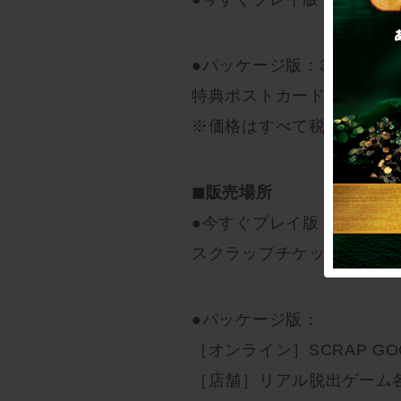
●パッケージ版：3,600円
特典ポストカード3種付き
※価格はすべて税込です。
◼︎販売場所
●今すぐプレイ版：
スクラップチケット（スク
●パッケージ版：
［オンライン］SCRAP GOO
［店舗］リアル脱出ゲーム