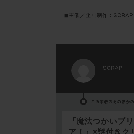
◼︎主催／企画制作：SCRAP
SCRAP
『魔法つかいプ
ア！』×謎付きク