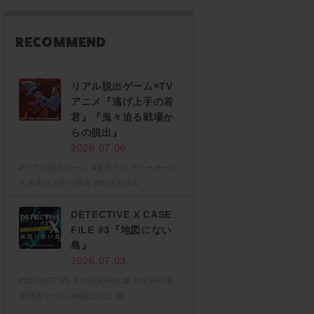
リアル脱出ゲーム×TV
アニメ『逃げ上手の若
君』『鬼々迫る戦場か
らの脱出』
2026.07.06
#リアル脱出ゲーム
#東京ミステリーサーカ
ス
#逃げ上手の若君
#逃げ若脱出
DETECTIVE X CASE
FILE #3『地図にない
島』
2026.07.03
#DETECTIVE X
#SCRAP出版
#SCRAP犯
罪捜査ゲーム
#地図にない島