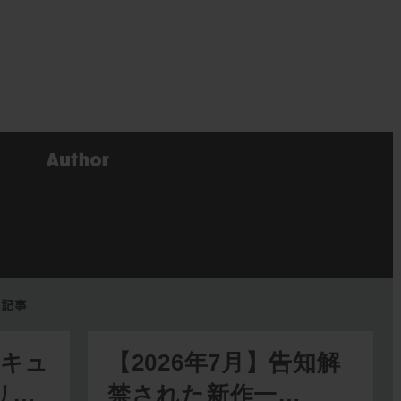
リキュ
【2026年7月】告知解
リ…
禁された新作一…