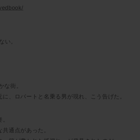
ovedbook/
ない。
静かな街。
元に、ロバートと名乗る男が現れ、こう告げた。
妻。
な共通点があった。