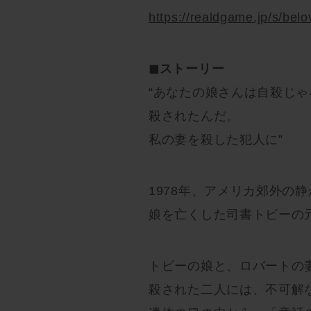
https://realdgame.jp/s/bel
◼︎ストーリー
“あなたの娘さんは自殺じゃ
殺されたんだ。
私の妻を殺した犯人に”
1978年、アメリカ郊外の
娘を亡くした司書トビーの
トビーの娘と、ロバートの
殺された二人には、不可解