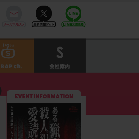
mail
twitter
Line@
せ
SCRAPch.
会社案内