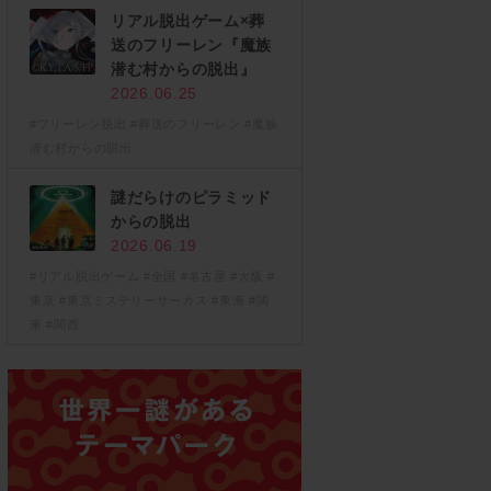
リアル脱出ゲーム×葬
送のフリーレン『魔族
潜む村からの脱出』
2026.06.25
#フリーレン脱出
#葬送のフリーレン
#魔族
潜む村からの脱出
謎だらけのピラミッド
からの脱出
2026.06.19
#リアル脱出ゲーム
#全国
#名古屋
#大阪
#
東京
#東京ミステリーサーカス
#東海
#関
東
#関西