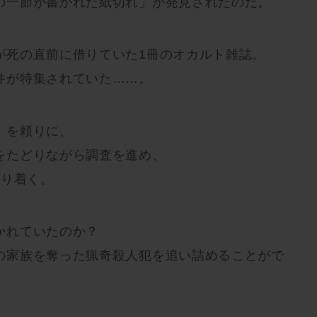
の一節が書かれた紙切れ」が発見されたのだ。
が死の直前に借りていた1冊のオカルト雑誌。
件が特集されていた……。
」を頼りに、
をたどりながら調査を進め、
どり着く。
かれていたのか？
の家族を奪った猟奇殺人犯を追い詰めることがで