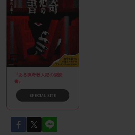
『ある猟奇殺人犯の愛読
書』
SPACIAL SITE
facebook
twitter
LINE