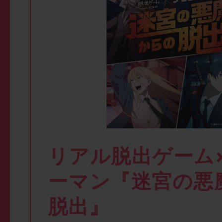
リアル脱出ゲーム
ーマン『迷宮の悪
脱出』