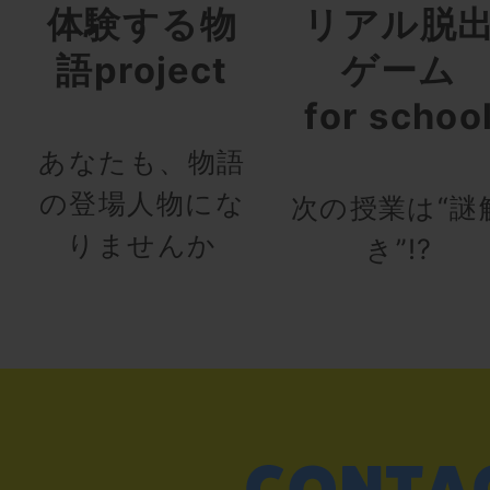
体験する物
リアル脱
語project
ゲーム
for schoo
あなたも、物語
の登場人物にな
次の授業は“謎
りませんか
き”!?