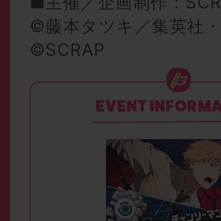
■主催／企画制作：SCR
©藤本タツキ／集英社・M
©SCRAP