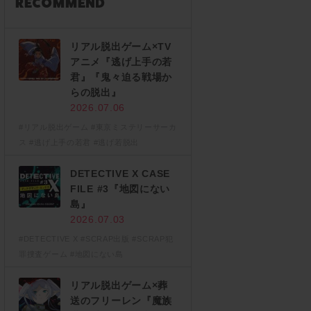
リアル脱出ゲーム×TV
アニメ『逃げ上手の若
君』『鬼々迫る戦場か
らの脱出』
2026.07.06
#リアル脱出ゲーム
#東京ミステリーサーカ
ス
#逃げ上手の若君
#逃げ若脱出
DETECTIVE X CASE
FILE #3『地図にない
島』
2026.07.03
#DETECTIVE X
#SCRAP出版
#SCRAP犯
罪捜査ゲーム
#地図にない島
リアル脱出ゲーム×葬
送のフリーレン『魔族