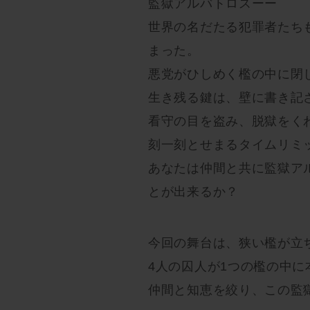
監獄アルバトロスーー
世界の名だたる犯罪者たち
まった。
悪党がひしめく檻の中に閉
生き残る鍵は、壁に書き記
看守の目を盗み、脱獄をく
刻一刻とせまるタイムリミ
あなたは仲間と共に監獄ア
とが出来るか？
今回の舞台は、狭い檻が立
4人の囚人が1つの檻の中
仲間と知恵を絞り、この監