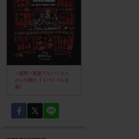
＜福岡＞監獄アルバトロス
からの脱出【リバイバル公
演】
facebook
twitter
LINE