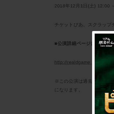
2018年12月1日(土) 12:00 
チケットぴあ、スクラップ
■公演詳細ページはこちら
http://realdgame.jp/ajito/f
※この公演は過去に開催さ
になります。