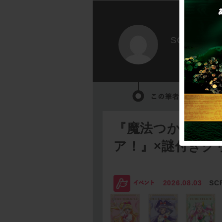
SCRAP
『魔法つかいプ
ア！』×謎付きク
2026.08.03
SC