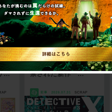
リキュ
【2026年7月】告知解
リ…
禁された新作一…
RAP
2026.07.31
SCRAP