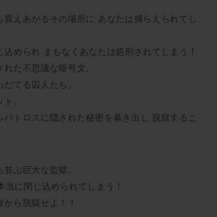
も震えあがるその場所に あなたは捕らえられてし
じ込められ まもなくあなたは処刑されてしまう！
された不思議な暗号文。
わだてる囚人たち。
ット。
ルバトロスに隠された秘密を暴き出し 脱獄するこ
ち並ぶ巨大な監獄。
に本当に閉じ込められてしまう！
獄から脱獄せよ！！