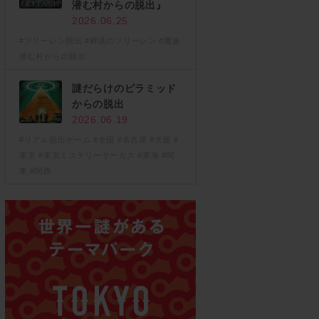
潜む村からの脱出』
2026.06.25
#フリーレン脱出
#葬送のフリーレン
#魔族
潜む村からの脱出
謎だらけのピラミッド
からの脱出
2026.06.19
#リアル脱出ゲーム
#全国
#名古屋
#大阪
#
東京
#東京ミステリーサーカス
#東海
#関
東
#関西