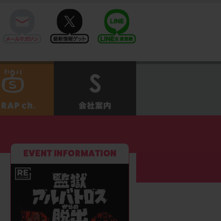
mail
twitter
Line@
せ
SCRAPch.
会社案内