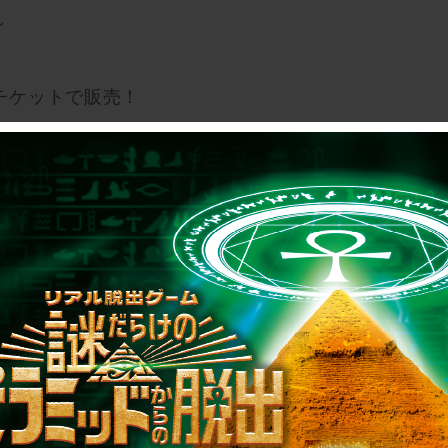
～
チケットで販売！
！
ukuoka_tenjin/event/albatross.html
れた「監獄アルバトロスからの脱出」と同じ内容