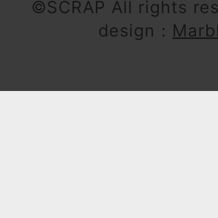
©SCRAP All rights re
design：
Marb