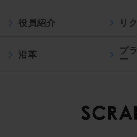
役員紹介
リ
プ
沿革
ー