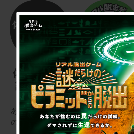
体験する物
リアル脱
語project
ゲーム
for schoo
あなたも、物語
の登場人物にな
次の授業は“謎
りませんか