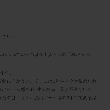
ださい」
入れられていたのは差出人不明の手紙だった。
3年生。
育館に向かうと、そこには3年生が全員集められ
脱出ゲーム部の3年生である一葉と琴音もいる。
れたのは、リアル脱出ゲーム部の2年生である渚