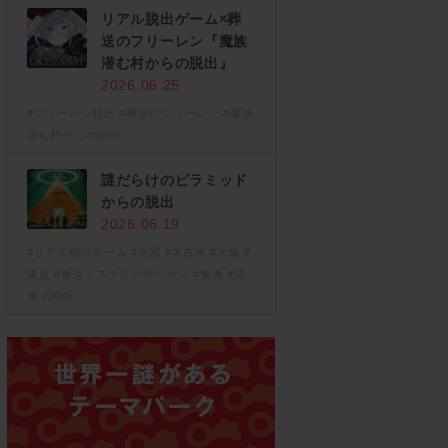
リアル脱出ゲーム×葬
送のフリーレン『魔族
潜む村からの脱出』
2026.06.25
#フリーレン脱出
#葬送のフリーレン
#魔族
潜む村からの脱出
謎だらけのピラミッド
からの脱出
2026.06.19
#リアル脱出ゲーム
#全国
#名古屋
#大阪
#
東京
#東京ミステリーサーカス
#東海
#関
東
#関西