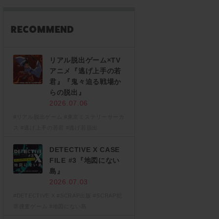
リアル脱出ゲーム×TV
アニメ『逃げ上手の若
君』『鬼々迫る戦場か
らの脱出』
2026.07.06
#リアル脱出ゲーム
#東京ミステリーサーカ
ス
#逃げ上手の若君
#逃げ若脱出
DETECTIVE X CASE
FILE #3『地図にない
島』
2026.07.03
#DETECTIVE X
#SCRAP出版
#SCRAP犯
罪捜査ゲーム
#地図にない島