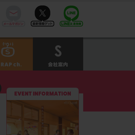
mail
twitter
Line@
せ
SCRAPch.
会社案内