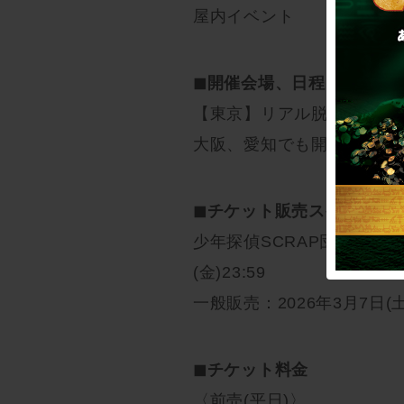
屋内イベント
◼︎開催会場、日程
【東京】リアル脱出ゲーム渋谷店
大阪、愛知でも開催予定！
◼︎チケット販売スケジュー
少年探偵SCRAP団(FC)団員
(金)23:59
一般販売：2026年3月7日(土)
◼︎チケット料金
〈前売(平日)〉