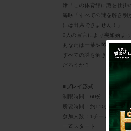
渚「この体育館に謎を仕掛
海咲「すべての謎を解き明
には出席できません！」
2人の宣言により突如始ま
あなたは一葉や琴音と協力
すべての謎を解き明かし、
だろうか？
■プレイ形式
制限時間：60分
所要時間：約110分
参加人数：1チーム最大4人
一斉スタート