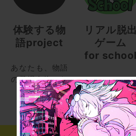
体験する物
リアル脱
語project
ゲーム
for schoo
あなたも、物語
の登場人物にな
次の授業は“謎
りませんか
き”!?