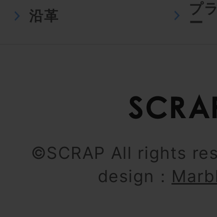
プ
沿革
ー
©SCRAP All rights re
design：
Marb