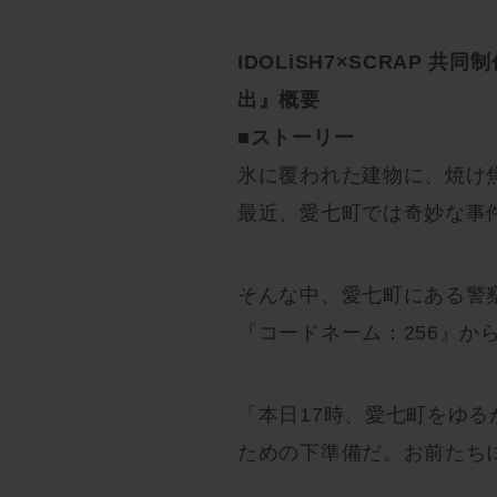
IDOLiSH7×SCRAP
出』概要
■ストーリー
氷に覆われた建物に、焼け
最近、愛七町では奇妙な事
そんな中、愛七町にある警
『コードネーム：256』か
「本日17時、愛七町をゆ
ための下準備だ。お前たち