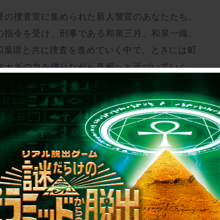
署の捜査室に集められた新人警官のあなたたち。
の指令を受け、刑事である和泉三月、和泉一織、
の四葉環と共に捜査を進めていく中で、ときには町
弥ナギの力を借りながら真相へと近づいていく。
如鳴り響く警報音。
の手が迫る!!
。