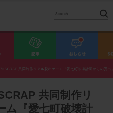
イベント
記事
お知ら
iSH7×SCRAP 共同制作リアル脱出ゲーム『愛七町破壊計画からの脱出
7×SCRAP 共同制作リ
ーム『愛七町破壊計