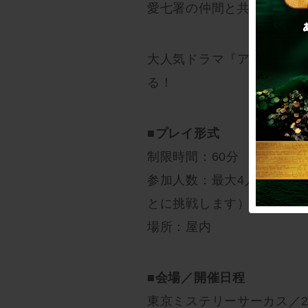
愛七署の仲間と共に、愛す
大人気ドラマ『アイナナ警
る！
■プレイ形式
制限時間：60分
参加人数：最大4人（各回
とに挑戦します）
場所：屋内
■会場／開催日程
東京ミステリーサーカス／2022