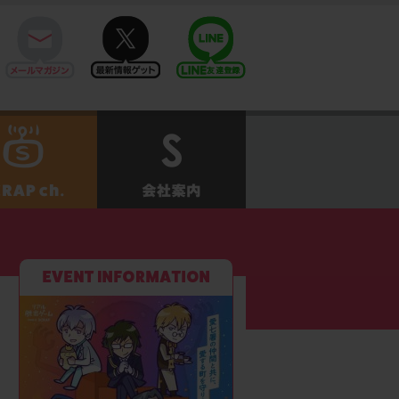
mail
twitter
Line@
せ
SCRAPch.
会社案内
』