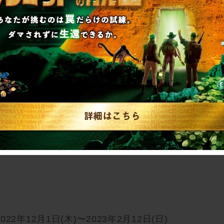
る町を守りぬくことはできるのか……!?
察』を舞台にした壮大なSF警察物語が、今始ま
複数組が同時に参加しますが、ゲームはチームご
年12月1日(木)〜2023年2月12日(日)