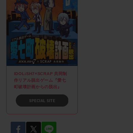
IDOLiSH7×SCRAP 共同制
作リアル脱出ゲーム『愛七
町破壊計画からの脱出』
SPACIAL SITE
facebook
twitter
LINE