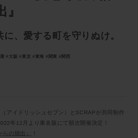
出』
共に、愛する町を守りぬけ。
古屋
#大阪
#東京
#東海
#関東
#関西
H7（アイドリッシュセブン）とSCRAPが共同制作
022年12月より東名阪にて順次開催決定！
からの脱出』
！