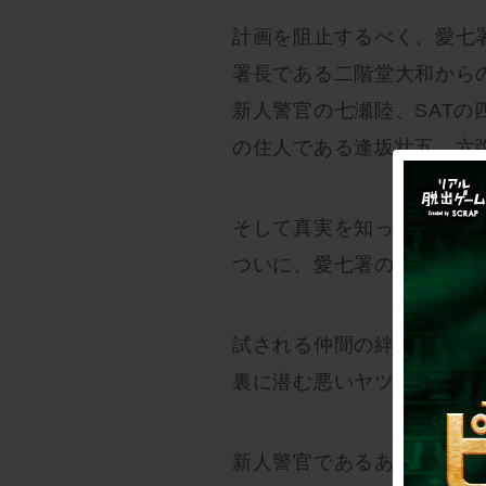
計画を阻止するべく、愛七
署長である二階堂大和から
新人警官の七瀬陸、SAT
の住人である逢坂壮五、六
そして真実を知った時、突
ついに、愛七署の仲間にも魔
試される仲間の絆、
裏に潜む悪いヤツらの思惑
新人警官であるあなたは、