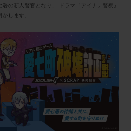
七署の新人警官となり、 ドラマ『アイナナ警察』
明かします。