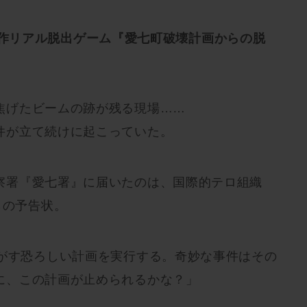
 共同制作リアル脱出ゲーム『愛七町破壊計画からの脱
焦げたビームの跡が残る現場……
件が立て続けに起こっていた。
察署『愛七署』に届いたのは、国際的テロ組織
らの予告状。
るがす恐ろしい計画を実行する。奇妙な事件はその
に、この計画が止められるかな？」