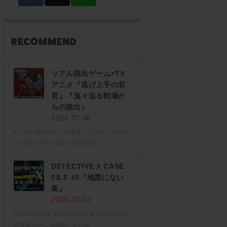
リアル脱出ゲーム×TV
アニメ『逃げ上手の若
君』『鬼々迫る戦場か
らの脱出』
2026.07.06
#リアル脱出ゲーム
#東京ミステリーサーカ
ス
#逃げ上手の若君
#逃げ若脱出
DETECTIVE X CASE
FILE #3『地図にない
島』
2026.07.03
#DETECTIVE X
#SCRAP出版
#SCRAP犯
罪捜査ゲーム
#地図にない島