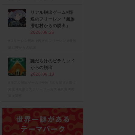
リアル脱出ゲーム×葬
送のフリーレン『魔族
潜む村からの脱出』
2026.06.25
#フリーレン脱出
#葬送のフリーレン
#魔族
潜む村からの脱出
謎だらけのピラミッド
からの脱出
2026.06.19
#リアル脱出ゲーム
#全国
#名古屋
#大阪
#
東京
#東京ミステリーサーカス
#東海
#関
東
#関西