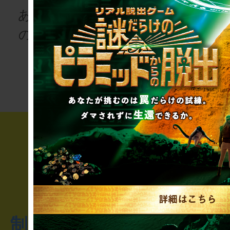
あなたも、物語
の登場人物にな
次の授業は“謎
りませんか
き”!?
制作のご相談・コラボレ