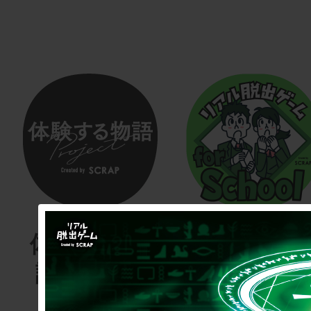
体験する物
リアル脱
語project
ゲーム
for schoo