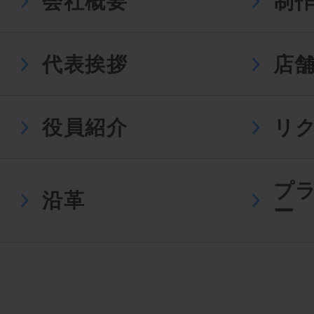
会社概要
制
代表挨拶
店
役員紹介
リ
プ
沿革
ー