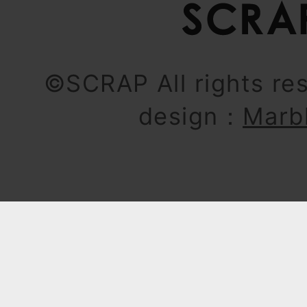
©SCRAP All rights re
design：
Marb