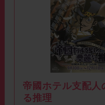
帝國ホテル支配人
る推理