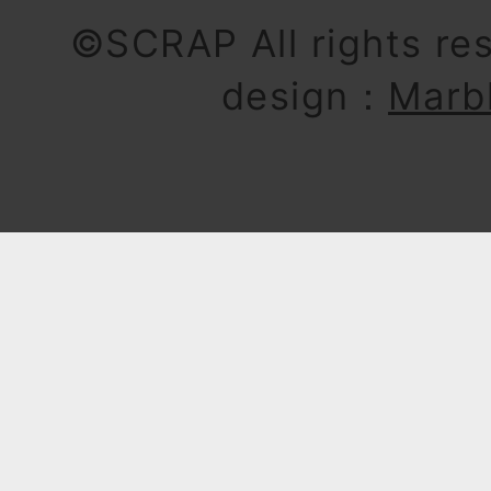
©SCRAP All rights re
design：
Marb