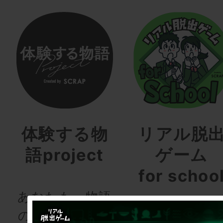
体験する物
リアル脱
語project
ゲーム
for schoo
あなたも、物語
の登場人物にな
次の授業は“謎