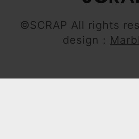
©SCRAP All rights re
design：
Marb