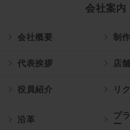
会社案内
会社概要
制
代表挨拶
店
役員紹介
リ
プ
沿革
ー