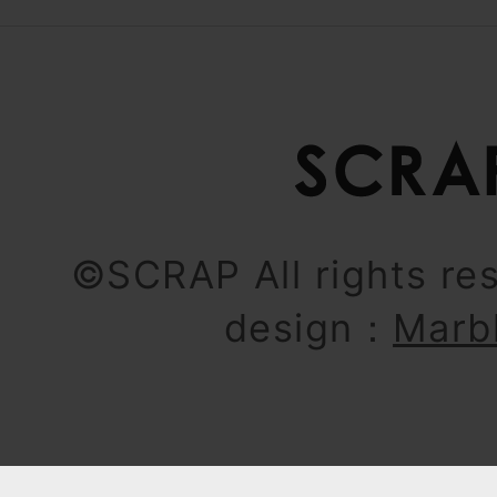
©SCRAP All rights re
design：
Marb