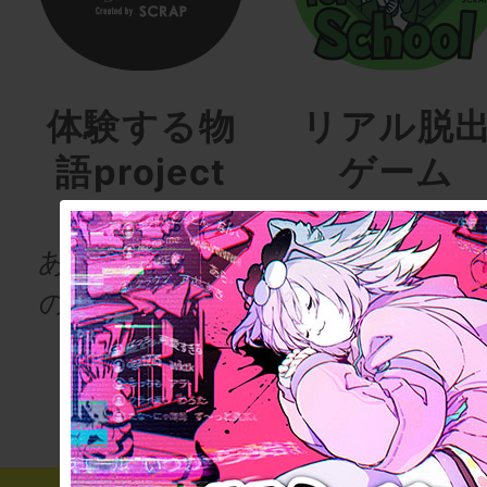
体験する物
リアル脱
語project
ゲーム
for schoo
あなたも、物語
の登場人物にな
次の授業は“謎
りませんか
き”!?