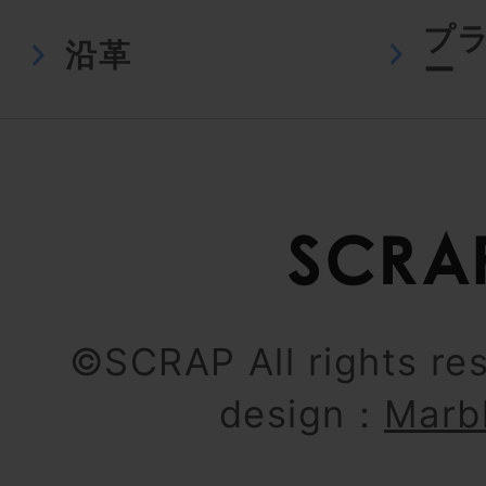
プ
沿革
ー
©SCRAP All rights re
design：
Marb