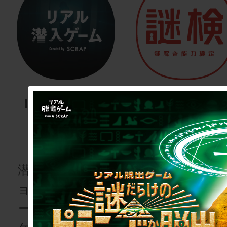
リアル潜入
謎検
ゲーム
謎解き能
検定
潜入してミッシ
ョンをコンプリ
あなたの謎解
ートする体験型
力を客観的に