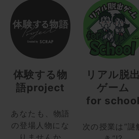
体験する物
リアル脱
語project
ゲーム
for schoo
あなたも、物語
の登場人物にな
次の授業は“謎
りませんか
き”!?