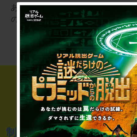
あなたも、物語
の登場人物にな
次の授業は“謎
りませんか
き”!?
制作のご相談・コラボレ