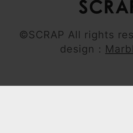
©SCRAP All rights re
design：
Marb