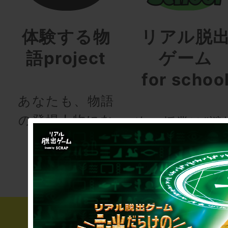
体験する物
リアル脱
語project
ゲーム
for schoo
あなたも、物語
の登場人物にな
次の授業は“謎
りませんか
き”!?