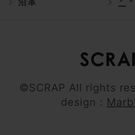
沿革
ー
©SCRAP All rights re
design：
Marb