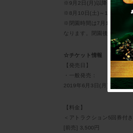
※9月2日(月)以降の参加受付
※8月10日(土)～18日(
※閉園時間は7月13日(土)～9
なります。閉園後はプレイ
☆チケット情報
【発売日】
・一般発売：
2019年6月3日(月)12:00～
【料金】
＜アトラクション5回券付き
[前売] 3,500円