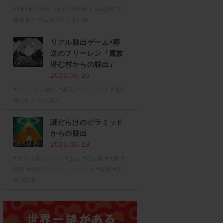
#DETECTIVE X
#SCRAP出版
#SCRAP犯
罪捜査ゲーム
#地図にない島
リアル脱出ゲーム×葬
送のフリーレン『魔族
潜む村からの脱出』
2026.06.25
#フリーレン脱出
#葬送のフリーレン
#魔族
潜む村からの脱出
謎だらけのピラミッド
からの脱出
2026.06.19
#リアル脱出ゲーム
#全国
#名古屋
#大阪
#
東京
#東京ミステリーサーカス
#東海
#関
東
#関西