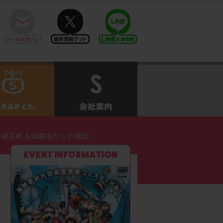
mail
twitter
Line@
せ
SCRAPch.
会社案内
ー)の秘宝眠る遊園地からの脱出」