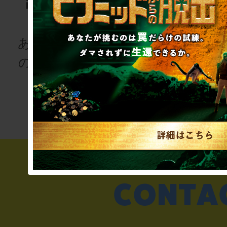
語project
ゲーム
for schoo
あなたも、物語
の登場人物にな
次の授業は“謎
りませんか
き”!?