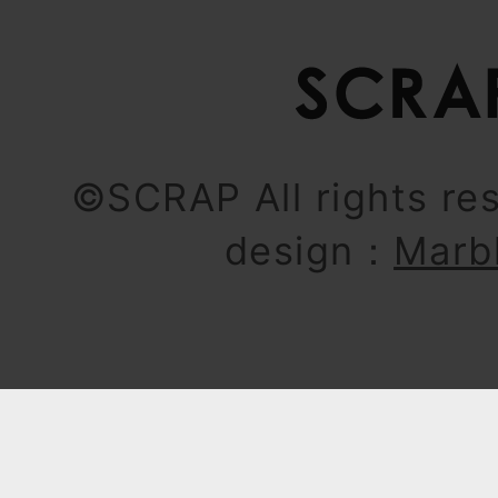
©SCRAP All rights re
design：
Marb