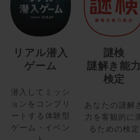
リアル潜入
謎検
ゲーム
謎解き能
検定
潜入してミッシ
ョンをコンプリ
あなたの謎解
ートする体験型
力を客観的に
ゲーム・イベン
るための検定
ト