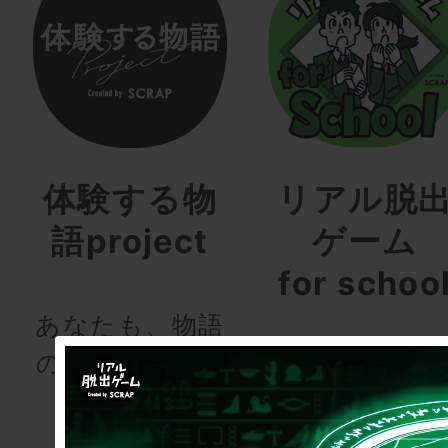
体験する物
リアル脱
語project
ゲーム
for schoo
あなたも、物語
の登場人物にな
次の授業は“謎
りませんか
き”!?