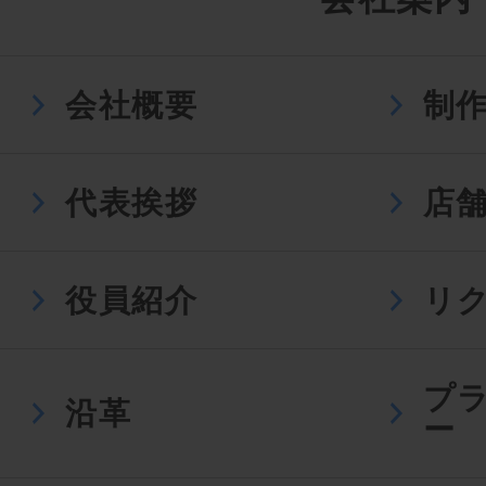
会社概要
制
代表挨拶
店
役員紹介
リ
プ
沿革
ー