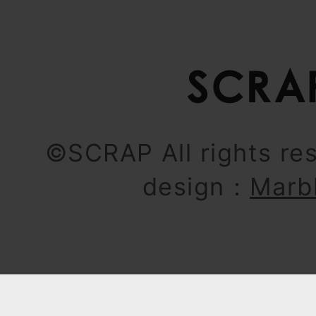
©SCRAP All rights re
design：
Marb