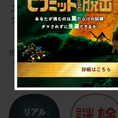
スクラップ
SCRAP
グッズショ
出版
ップ
謎専門出版社
世界でここにし
かないグッズ