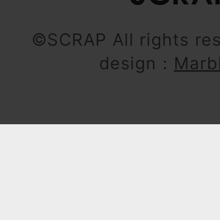
©SCRAP All rights re
design：
Marb