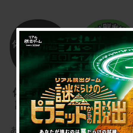
体験する物
リアル脱
語project
ゲーム
for schoo
あなたも、物語