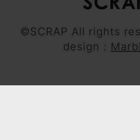
©SCRAP All rights re
design：
Marb