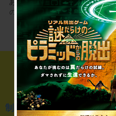
あなたも、物語
の登場人物にな
次の授業は“謎
りませんか
き”!?
制作のご相談・コラボレ