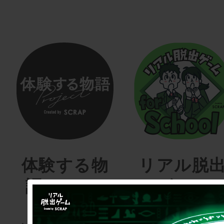
体験する物
リアル脱
語project
ゲーム
for schoo