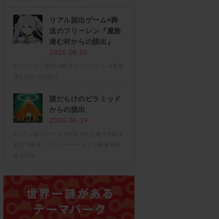
リアル脱出ゲーム×葬
送のフリーレン『魔族
潜む村からの脱出』
2026.06.25
#フリーレン脱出
#葬送のフリーレン
#魔族
潜む村からの脱出
謎だらけのピラミッド
からの脱出
2026.06.19
#リアル脱出ゲーム
#全国
#名古屋
#大阪
#
東京
#東京ミステリーサーカス
#東海
#関
東
#関西