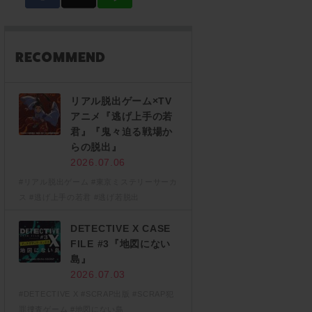
リアル脱出ゲーム×TV
アニメ『逃げ上手の若
君』『鬼々迫る戦場か
らの脱出』
2026.07.06
#リアル脱出ゲーム
#東京ミステリーサーカ
ス
#逃げ上手の若君
#逃げ若脱出
DETECTIVE X CASE
FILE #3『地図にない
島』
2026.07.03
#DETECTIVE X
#SCRAP出版
#SCRAP犯
罪捜査ゲーム
#地図にない島