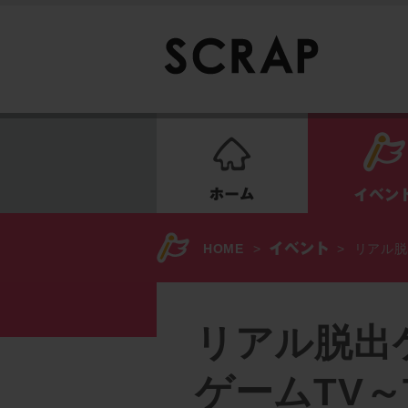
ホーム
HOME
>
>
リアル脱
リアル脱出
ゲームTV～T