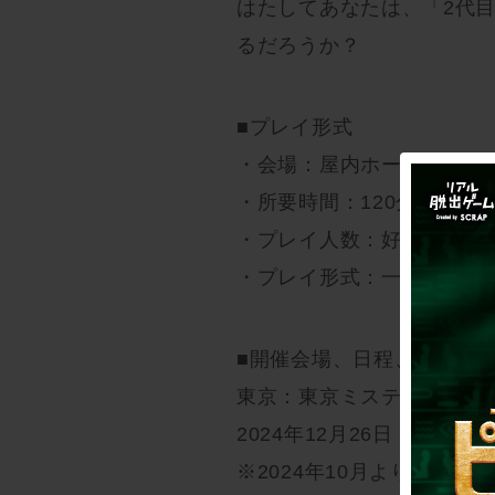
はたしてあなたは、「2代
るだろうか？
■プレイ形式
・会場：屋内ホール型
・所要時間：120分
・プレイ人数：好きな人数
・プレイ形式：一斉スター
■開催会場、日程、チケッ
東京：東京ミステリーサー
2024年12月26日（木）～2
※2024年10月よりチケッ