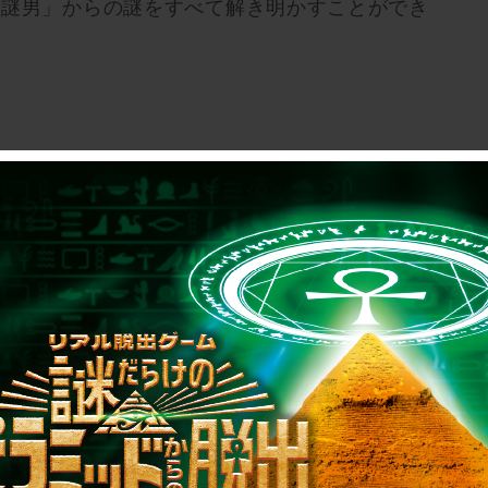
目謎男」からの謎をすべて解き明かすことができ
で遊べる
ト
ト発売予定
カス
025年2月2日（日）
ト発売予定！