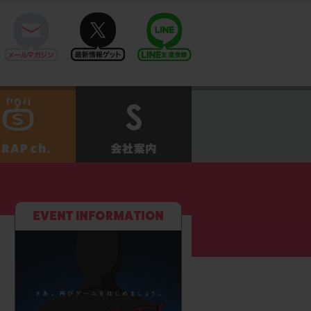
mail
twitter
Line@
せ
SCRAPch.
会社案内