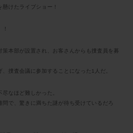
を懸けたライブショー！
！！
対策本部が設置され、お客さんからも捜査員を募
げ、捜査会議に参加することになった1人だ。
不尽なほど難しかった。
難問で、驚きに満ちた謎が待ち受けているだろ