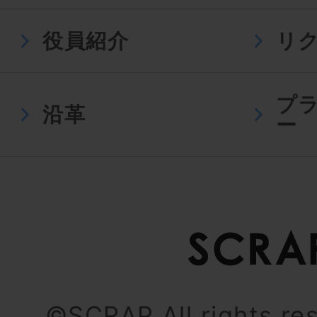
役員紹介
リ
プ
沿革
ー
©SCRAP All rights re