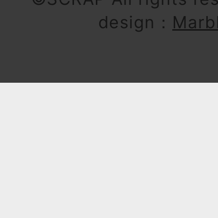
design：
Marb