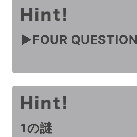
▶︎FOUR QUESTIO
1の謎