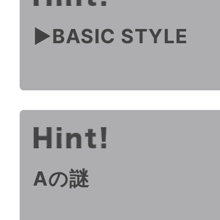
▶︎BASIC STYLE
Aの謎