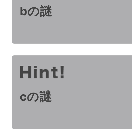
bの謎
cの謎