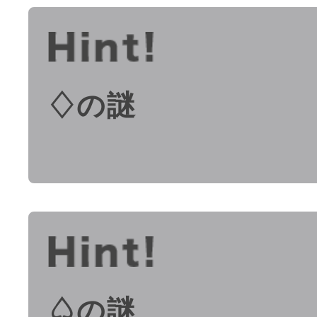
♢の謎
♤の謎