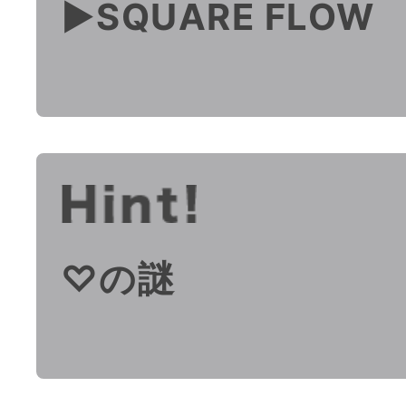
▶︎SQUARE FLOW
♡の謎