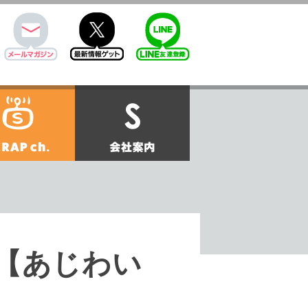
mail
twitter
Line@
せ
SCRAPch.
会社案内
チン【あじわい