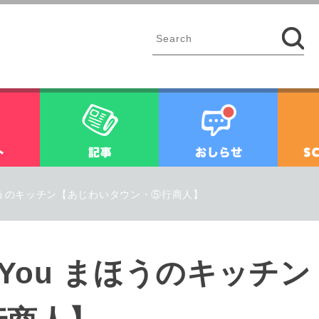
イベント
記事
お知ら
ou まほうのキッチン【あじわいタウン・⑤行商人】
 for You まほうのキッ