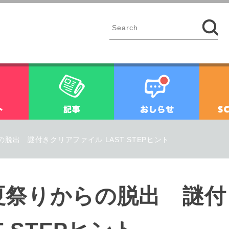
イベント
記事
お知ら
脱出 謎付きクリアファイル LAST STEPヒント
夏祭りからの脱出 謎付