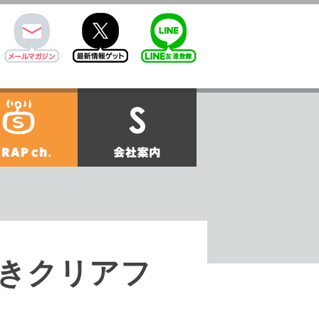
mail
twitter
Line@
せ
SCRAPch.
会社案内
きクリアフ