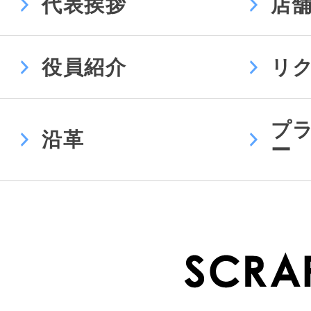
代表挨拶
店
役員紹介
リ
プ
沿革
ー