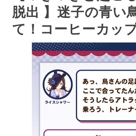
脱出 】迷子の青い
て！コーヒーカッ