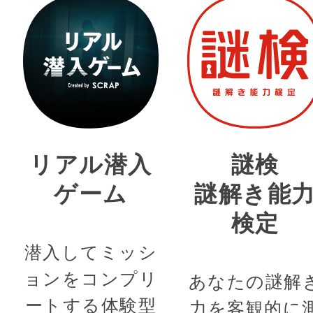
リアル潜入
謎検
ゲーム
謎解き能
検定
潜入してミッシ
ョンをコンプリ
あなたの謎解
ートする体験型
力を客観的に