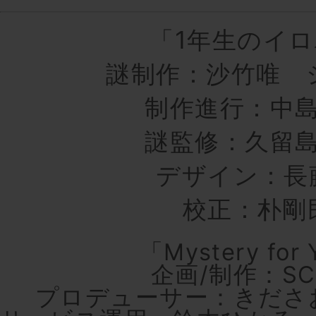
「1年生のイ
謎制作：沙竹唯 
制作進行：中
謎監修：久留
デザイン：長
校正：朴剛
「Mystery for
企画/制作：SC
プロデューサー：きださ