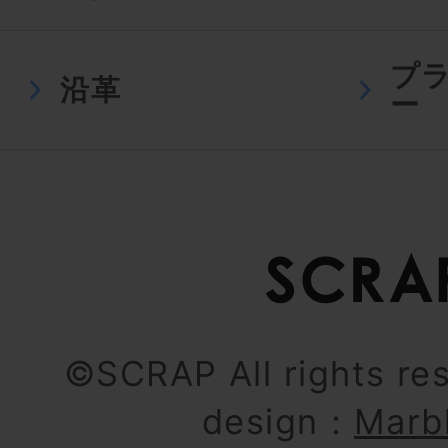
プ
沿革
ー
©SCRAP All rights re
design：
Marb