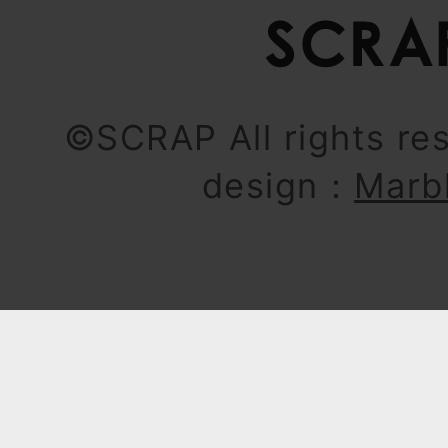
©SCRAP All rights re
design：
Marb