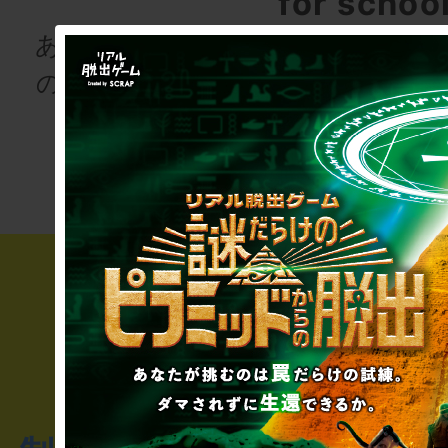
for schoo
あなたも、物語
の登場人物にな
次の授業は“謎
りませんか
き”!?