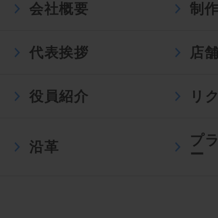
会社概要
制
代表挨拶
店
役員紹介
リ
プ
沿革
ー