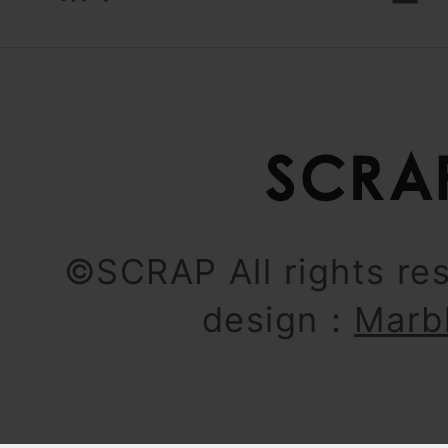
ー
©SCRAP All rights re
design：
Marb