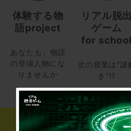
体験する物
リアル脱
語project
ゲーム
for schoo
あなたも、物語
の登場人物にな
次の授業は“謎
りませんか
き”!?