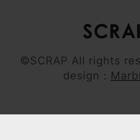
©SCRAP All rights re
design：
Marb