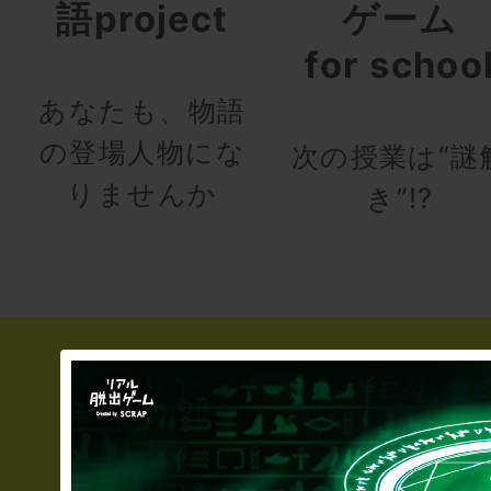
語project
ゲーム
for schoo
あなたも、物語
の登場人物にな
次の授業は“謎
りませんか
き”!?