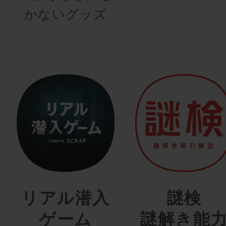
かないグッズ
リアル潜入
謎検
ゲーム
謎解き能