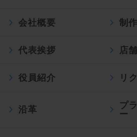
会社概要
制
代表挨拶
店
役員紹介
リ
プ
沿革
ー