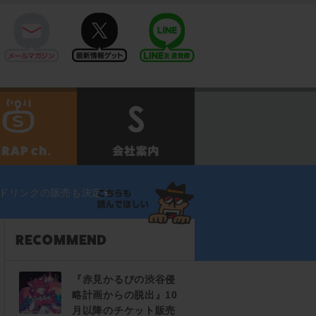
mail
twitter
Line@
せ
SCRAPch.
会社案内
＆ドリンクの販売も決定★
『赤見かるびの渋谷侵
略計画からの脱出』10
月以降のチケット販売