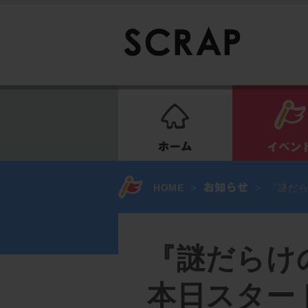
ホーム
HOME
>
>
『謎だら
『謎だらけ
本日スター