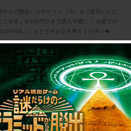
星からの脱出』のチケット（※）をご提示いただ
こやき』が100円引きで購入可能に！ 火星での
U COFFEE」にもどうぞお立ち寄りください★
けの火星からの脱出』オリジ
フード概要＋＋＋
ミステリー広場「HIMITSU COFFEE」