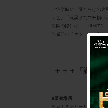
ご注文時に『謎だらけの火
くと、『火星までブチ揚げた
冒険の際には、「HIMITS
※当日のチケットのみ有効
＋＋＋『謎だら
ナル
■販売場所
東京ミステリーサーカス 1階