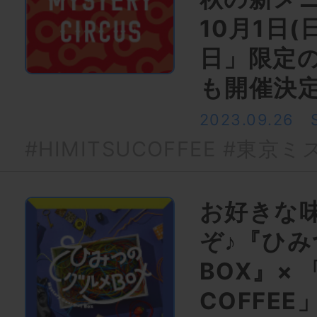
10月1日
日」限定
も開催決
2023.09.26
#HIMITSUCOFFEE
#東京ミ
お好きな
ぞ♪『ひ
BOX』× 「
COFFE