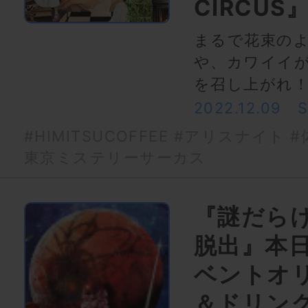
CIRCUS
まるで花束の
や、カワイイ
を召し上がれ
2022.12.09
#HIMITSUCOFFEE
#アリスナイト
#
東京ミステリーサーカス
『謎だら
脱出』本日
ベントオ
＆ドリン